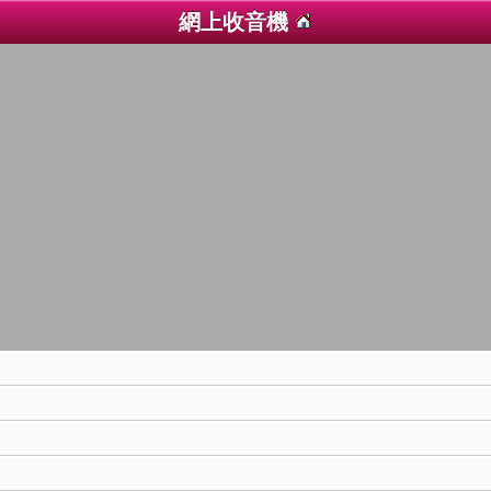
網上收音機