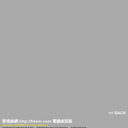
<< BACK
香港線網 http://hksin.com 電腦桌面版
Total Clicks: 55279906 clicks Today: 6764 clicks